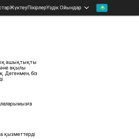
стар
Жүктеу
Пікірлер
Үздік Ойындар
олық ашықтықты
және ақылы
. Дегенмен, біз
і.
қалаларымызға
қа қызметтерді