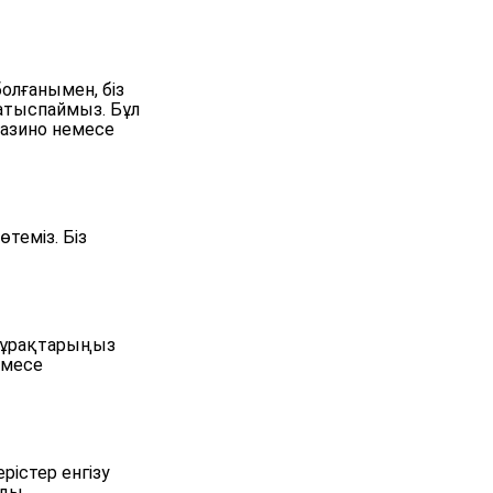
олғанымен, біз
атыспаймыз. Бұл
казино немесе
өтеміз. Біз
 сұрақтарыңыз
емесе
рістер енгізу
ды.