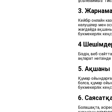
ұсынбаймыз. Тиіс
3. Жарнама
Кейбір онлайн ка
келушілер мен о
жағдайда ақшаны 
букмекерлік кеңс
4 Шешімдер
Біздің веб-сайтта
ақпарат негізінд
5. Ақшаны 
Құмар ойындарға
болса, құмар ой
букмекерлік кеңс
6. Саясатқа
Болашақта, әсірес
құқығын өзімізде