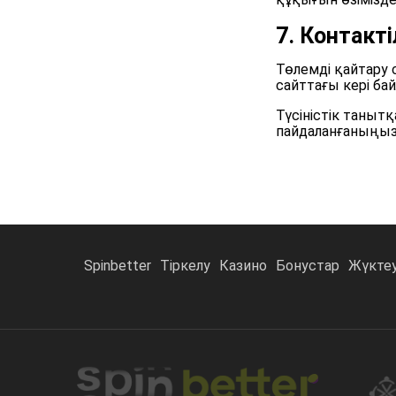
7. Контакті
Төлемді қайтару 
сайттағы кері ба
Түсіністік таныт
пайдаланғаныңыз
Spinbetter
Тіркелу
Казино
Бонустар
Жүкте