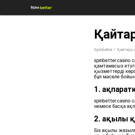
Қайта
Spinbetter
Қайтару 
spinbetter.casi
қамтамасыз етуг
қызметтерді көрс
бұл мәселе бойын
1. ақпарат
spinbetter.casin
немесе басқа ақп
2. ақылы 
Біз ақылы жазылы