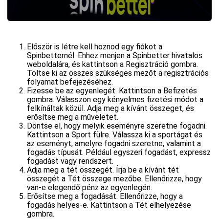
Először is létre kell hoznod egy fiókot a
Spinbetternél. Ehhez menjen a Spinbetter hivatalos
weboldalára, és kattintson a Regisztráció gombra.
Töltse ki az összes szükséges mezőt a regisztrációs
folyamat befejezéséhez.
Fizesse be az egyenlegét. Kattintson a Befizetés
gombra. Válasszon egy kényelmes fizetési módot a
felkínáltak közül. Adja meg a kívánt összeget, és
erősítse meg a műveletet.
Döntse el, hogy melyik eseményre szeretne fogadni.
Kattintson a Sport fülre. Válassza ki a sportágat és
az eseményt, amelyre fogadni szeretne, valamint a
fogadás típusát. Például egyszeri fogadást, expressz
fogadást vagy rendszert.
Adja meg a tét összegét. Írja be a kívánt tét
összegét a Tét összege mezőbe. Ellenőrizze, hogy
van-e elegendő pénz az egyenlegén.
Erősítse meg a fogadását. Ellenőrizze, hogy a
fogadás helyes-e. Kattintson a Tét elhelyezése
gombra.