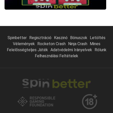
Spinbetter
Regisztráció
Kaszinó
Bónuszok
Letöltés
Vélemények
Rocketon Crash
Ninja Crash
Mines
Felelősségteljes Játék
Adatvédelmi Irányelvek
Rólunk
Felhasználási Feltételek