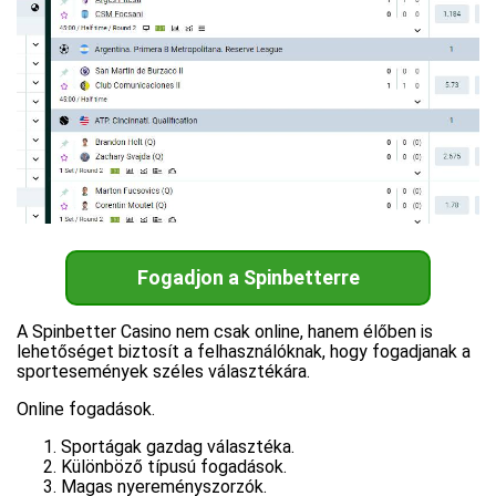
Fogadjon a Spinbetterre
A Spinbetter Casino nem csak online, hanem élőben is
lehetőséget biztosít a felhasználóknak, hogy fogadjanak a
sportesemények széles választékára.
Online fogadások.
Sportágak gazdag választéka.
Különböző típusú fogadások.
Magas nyereményszorzók.