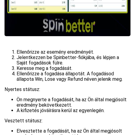
Ellenőrizze az esemény eredményét.
Jelentkezzen be Spinbetter-fiókjába, és lépjen a
Saját fogadások fülre.
Keresse meg a fogadását.
Ellenőrizze a fogadása állapotát. A fogadásod
állapota Win, Lose vagy Refund néven jelenik meg.
Nyertes státusz:
Ön megnyerte a fogadását, ha az Ön által megjósolt
eredmény bekövetkezett.
A kifizetés jóváírásra kerül az egyenlegén.
Vesztett státusz:
Elvesztette a fogadását, ha az Ön által megjósolt