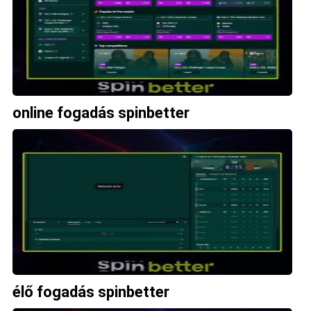
online fogadás spinbetter
élő fogadás spinbetter