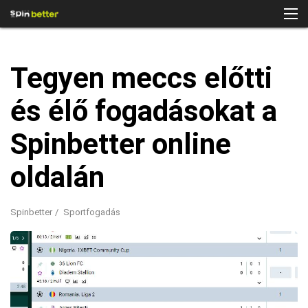
Tegyen meccs előtti
és élő fogadásokat a
Spinbetter online
oldalán
Spinbetter
Sportfogadás
Legjobb játékok