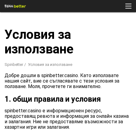
Условия за
използване
Spinbetter
Условия за използване
Добре дошли в spinbetter.casino. Като използвате
нашия сайт, вие се съгласявате с тези условия за
ползване. Моля, прочетете ги внимателно.
1. общи правила и условия
Топ Игри
spinbetter.casino е информационен ресурс,
предоставящ ревюта и информация за онлайн казина
и залагания. Ние не предоставяме възможности за
хазартни игри или залагания.