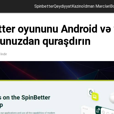
Spinbetter
Qeydiyyat
Kazino
İdman Mərcləri
Bo
tter oyununu Android və
nunuzdan quraşdırın
İndir