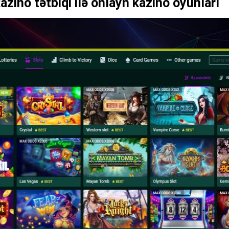
azino tətbiqi ilə onlayn kazino oyunları