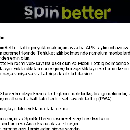
ün:
inBetter tətbiqini yükləmək üçün əvvəlcə APK faylını cihazınıza 
n parametrlərində Təhlükəsizlik bölməsində naməlum mənbələr
indən əmin olun.
tter-in rəsmi veb-saytına daxil olun və Mobil Tətbiq bölməsində 
ükləyin, yükləndikdən sonra quraşdırmağa klikləyin və bütün lazımi 
ir neçə saniyə və siz tətbiqə daxil ola bilərsiniz.
Store-da onlayn kazino tətbiqlərini məhdudlaşdırdığı məlumdur, l
 üçün alternativ həll təklif edir - veb-əsaslı tətbiq (PWA).
i işləyir, lakin yükləmə tələb etmir.
inizi açın və SpinBetter-in rəsmi veb-saytına daxil olun.
ini basın və Ana ekrana əlavə et seçin.
birbaşa giriş təmin edən simge yaradın.