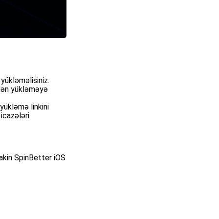
yükləməlisiniz.
dən yükləməyə
yükləmə linkini
icazələri
akin SpinBetter iOS