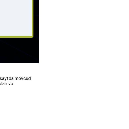
b-saytda mövcud
ları və